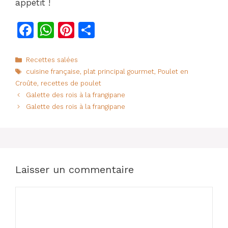
appétit !
F
W
Pi
P
a
h
n
ar
c
at
te
ta
Catégories
Recettes salées
Étiquettes
cuisine française
,
plat principal gourmet
,
Poulet en
e
s
re
g
Croûte
,
recettes de poulet
b
A
st
er
Galette des rois à la frangipane
o
p
Galette des rois à la frangipane
o
p
k
Laisser un commentaire
Commentaire