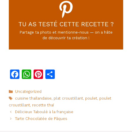
TU AS TESTÉ CETTE RECETTE ?
Partage ta photo et mentionne-nous — on a hâte
de découvrir ta création !
F
W
Pi
P
a
h
n
ar
c
at
te
ta
Catégories
Uncategorized
Étiquettes
cuisine thaïlandaise
,
plat croustillant
,
poulet
,
poulet
e
s
re
g
croustillant
,
recette thaï
b
A
st
er
Délicieux Taboulé à la française
o
p
Tarte Chocolatée de Pâques
o
p