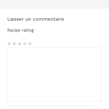
k
Laisser un commentaire
Recipe rating
☆
☆
☆
☆
☆
Commentaire
Nom