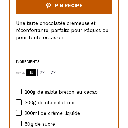
PIN RECIPE
Une tarte chocolatée crémeuse et
réconfortante, parfaite pour Pâques ou
pour toute occasion.
INGREDIENTS
1X
2X
3X
SCALE
200g
de sablé breton au cacao
300g
de chocolat noir
200
ml de crème liquide
50g
de sucre