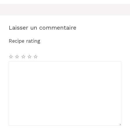
o
p
k
Laisser un commentaire
Recipe rating
☆
☆
☆
☆
☆
Commentaire