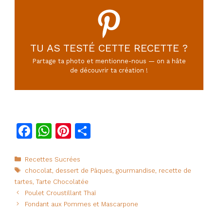
TU AS TESTÉ CETTE RECETTE ?
Partage ta photo et mentionne-nous — on a hâte
de découvrir ta création !
F
W
Pi
P
a
h
n
ar
c
at
te
ta
Catégories
Recettes Sucrées
Étiquettes
chocolat
,
dessert de Pâques
,
gourmandise
,
recette de
e
s
re
g
tartes
,
Tarte Chocolatée
b
A
st
er
Poulet Croustillant Thaï
o
p
Fondant aux Pommes et Mascarpone