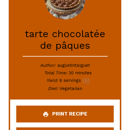
tarte chocolatée
de pâques
Author:
augustintalguet
Total Time:
30 minutes
Yield:
8
servings
1
x
Diet:
Vegetarian
PRINT RECIPE